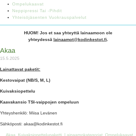
Ompelukaavat
Neppipressi Tai -pihdit
Yhteisöjäsenten Vuokrauspalvelut
HUOM! Jos et saa yhteyttä lainaamoon ole
yhteydessä
lainaamot@kodinkestot.fi
.
Akaa
15.5.2025
Lainattavat paketit:
Kestovaipat (NB/S, M, L)
Kuivaksiopettelu
Kaavakansio TSI-vaippojen ompeluun
Yhteyshenkilö: Miisa Levänen
Sähköposti: akaa@kodinkestot.fi
Akaa
,
Kuivaksiopettelupaketti
,
Lainaamokategoriat
,
Ompelukaavat
,