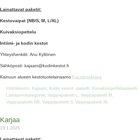
Lainattavat paketit:
Kestovaipat (NB/S, M, L/XL)
Kuivaksiopettelu
Intiimi- ja kodin kestot
Yhteyshenkilö: Anu Kyllönen
Sähköposti: kajaani@kodinkestot.fi
Kainuun alueen kestotuotelainaamo
Facebookissa
Intiimikestot
,
Kajaani
,
Kodin kestot -paketti
,
Kuivaksiopettelupaketti
,
Lainaamokategoriat
,
Vaippapaketti L
,
Vaippapaketti M
,
Vaippapaketti NB
,
Vaippapaketti S
,
Vaippapaketti XL
Karjaa
19.1.2025
Lainattavat paketit: