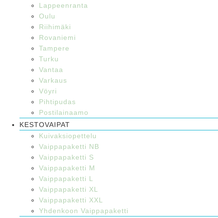
Lappeenranta
Oulu
Riihimäki
Rovaniemi
Tampere
Turku
Vantaa
Varkaus
Vöyri
Pihtipudas
Postilainaamo
KESTOVAIPAT
Kuivaksiopettelu
Vaippapaketti NB
Vaippapaketti S
Vaippapaketti M
Vaippapaketti L
Vaippapaketti XL
Vaippapaketti XXL
Yhdenkoon Vaippapaketti