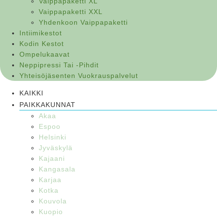
Vaippapaketti XL
Vaippapaketti XXL
Yhdenkoon Vaippapaketti
Intiimikestot
Kodin Kestot
Ompelukaavat
Neppipressi Tai -pihdit
Yhteisöjäsenten Vuokrauspalvelut
KAIKKI
PAIKKAKUNNAT
Akaa
Espoo
Helsinki
Jyväskylä
Kajaani
Kangasala
Karjaa
Kotka
Kouvola
Kuopio