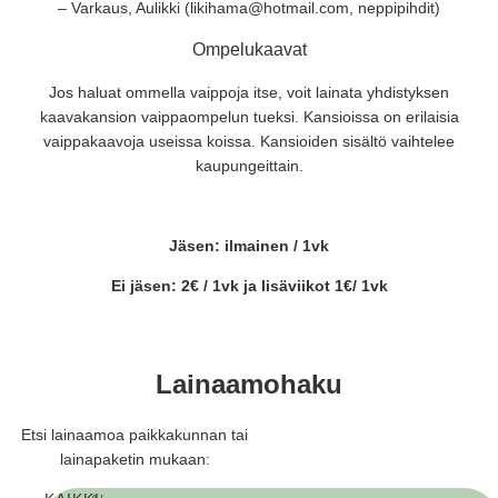
– Varkaus, Aulikki (likihama@hotmail.com, neppipihdit)
Ompelukaavat
Jos haluat ommella vaippoja itse, voit lainata yhdistyksen
kaavakansion vaippaompelun tueksi. Kansioissa on erilaisia
vaippakaavoja useissa koissa. Kansioiden sisältö vaihtelee
kaupungeittain.
Jäsen: ilmainen / 1vk
Ei jäsen: 2€ / 1vk ja lisäviikot 1€/ 1vk
Lainaamohaku
Etsi lainaamoa paikkakunnan tai
lainapaketin mukaan: