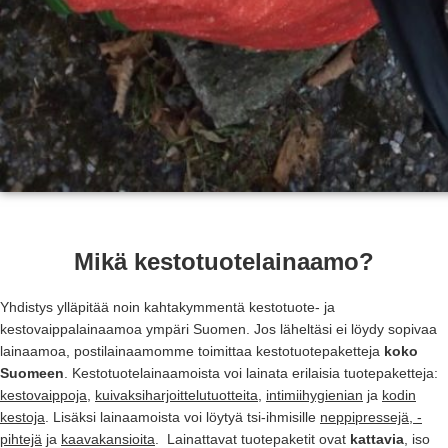
Mikä kestotuotelainaamo?
Yhdistys ylläpitää noin kahtakymmentä kestotuote- ja
kestovaippalainaamoa ympäri Suomen. Jos läheltäsi ei löydy sopivaa
lainaamoa, postilainaamomme toimittaa kestotuotepaketteja
koko
Suomeen
. Kestotuotelainaamoista voi lainata erilaisia tuotepaketteja:
kestovaippoja
,
kuivaksiharjoittelutuotteita
,
intimiihygienian
ja
kodin
kestoja
. Lisäksi lainaamoista voi löytyä tsi-ihmisille
neppipressejä, -
pihtejä
ja
kaavakansioita
. Lainattavat tuotepaketit ovat
kattavia
, iso