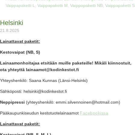
Vaippapaketti L
,
Vaippapaketti M
,
Vaippapaketti NB
,
Vaippapaketti S
Helsinki
21.8.2025
Lainattavat paketit:
Kestovaipat (NB, S)
Lainaamonhoitajaa etsitään muille paketeille! Mikäli kiinnostuit,
ota yhteyttä lainaamot@kodinkestot.fi
Yhteyshenkilö: Saana Kunnas (Länsi-Helsinki)
Sähköposti: helsinki@kodinkestot.fi
Neppipressi
(yhteyshenkilö: emmi.silvennoinen@hotmail.com)
Pääkaupunkiseudun kestotuotelainaamot
Facebookissa
Lainattavat paketit:
Kestovaipat (NB, S, M, L)