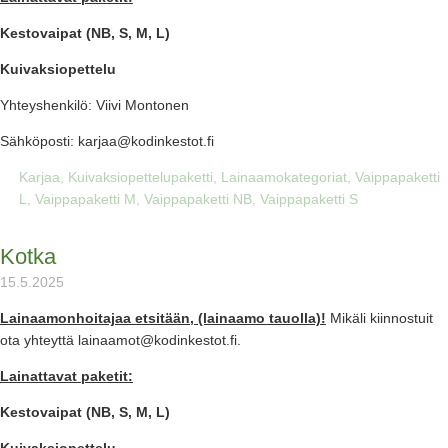
Kestovaipat (NB, S, M, L)
Kuivaksiopettelu
Yhteyshenkilö: Viivi Montonen
Sähköposti: karjaa@kodinkestot.fi
Karjaa
,
Kuivaksiopettelupaketti
,
Lainaamokategoriat
,
Vaippapaketti
L
,
Vaippapaketti M
,
Vaippapaketti NB
,
Vaippapaketti S
Kotka
15.5.2025
Lainaamonhoitajaa etsitään, (lainaamo tauolla)!
Mikäli kiinnostuit
ota yhteyttä lainaamot@kodinkestot.fi.
Lainattavat paketit:
Kestovaipat (NB, S, M, L)
Kuivaksiopettelu