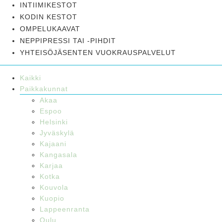
INTIIMIKESTOT
KODIN KESTOT
OMPELUKAAVAT
NEPPIPRESSI TAI -PIHDIT
YHTEISÖJÄSENTEN VUOKRAUSPALVELUT
Kaikki
Paikkakunnat
Akaa
Espoo
Helsinki
Jyväskylä
Kajaani
Kangasala
Karjaa
Kotka
Kouvola
Kuopio
Lappeenranta
Oulu