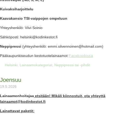
Kuivaksiharjoittelu
K
aavakansio TSI-vaippojen ompeluun
Yhteyshenkilö: Viivi Soinio
Sähköposti: helsinki@kodinkestot.fi
Neppipressi
(yhteyshenkilö: emmi.silvennoinen@hotmail.com)
Pääkaupunkiseudun kestotuotelainaamot
Facebookissa
Helsinki
,
Lainaamokategoriat
,
Neppipressi tai -pihdit
Joensuu
19.5.2026
Lainaamonhoitajaa
etsitään! Mikäli kiinnostuit, ota yhteyttä
lainaamot@kodinkestot.fi
Lainattavat paketit: