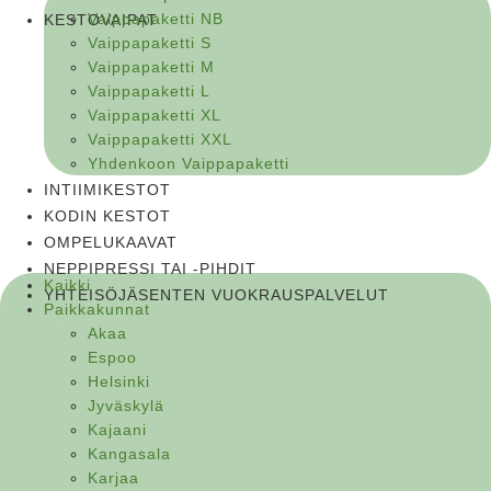
Vaippapaketti NB
KESTOVAIPAT
Vaippapaketti S
Vaippapaketti M
Vaippapaketti L
Vaippapaketti XL
Vaippapaketti XXL
Yhdenkoon Vaippapaketti
INTIIMIKESTOT
KODIN KESTOT
OMPELUKAAVAT
NEPPIPRESSI TAI -PIHDIT
Kaikki
YHTEISÖJÄSENTEN VUOKRAUSPALVELUT
Paikkakunnat
Akaa
Espoo
Helsinki
Jyväskylä
Kajaani
Kangasala
Karjaa