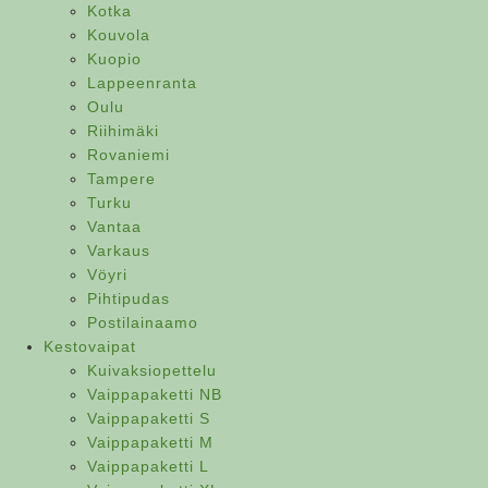
Kotka
Kouvola
Kuopio
Lappeenranta
Oulu
Riihimäki
Rovaniemi
Tampere
Turku
Vantaa
Varkaus
Vöyri
Pihtipudas
Postilainaamo
Kestovaipat
Kuivaksiopettelu
Vaippapaketti NB
Vaippapaketti S
Vaippapaketti M
Vaippapaketti L