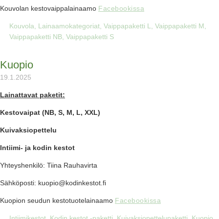
Kouvolan kestovaippalainaamo
Facebookissa
Kouvola
,
Lainaamokategoriat
,
Vaippapaketti L
,
Vaippapaketti M
,
Vaippapaketti NB
,
Vaippapaketti S
Kuopio
19.1.2025
Lainattavat paketit:
Kestovaipat (
NB, S, M, L, XXL)
Kuivaksiopettelu
Intiimi- ja kodin kestot
Yhteyshenkilö: Tiina Rauhavirta
Sähköposti: kuopio@kodinkestot.fi
Kuopion seudun kestotuotelainaamo
Facebookissa
Intiimikestot
,
Kodin kestot -paketti
,
Kuivaksiopettelupaketti
,
Kuopio
,