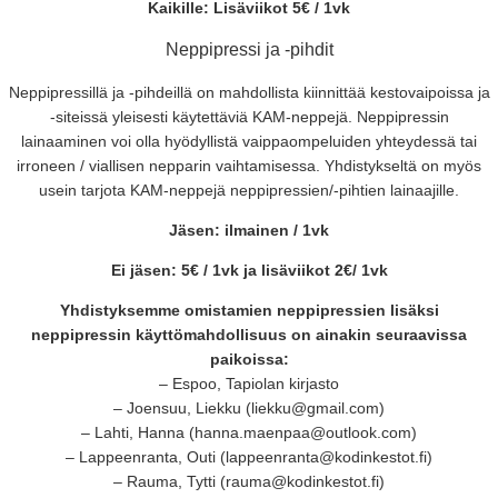
Kaikille: Lisäviikot 5€ / 1vk
Neppipressi ja -pihdit
Neppipressillä ja -pihdeillä on mahdollista kiinnittää kestovaipoissa ja
-siteissä yleisesti käytettäviä KAM-neppejä. Neppipressin
lainaaminen voi olla hyödyllistä vaippaompeluiden yhteydessä tai
irroneen / viallisen nepparin vaihtamisessa. Yhdistykseltä on myös
usein tarjota KAM-neppejä neppipressien/-pihtien lainaajille.
Jäsen: ilmainen / 1vk
Ei jäsen: 5€ / 1vk ja lisäviikot 2€/ 1vk
Yhdistyksemme omistamien neppipressien lisäksi
neppipressin käyttömahdollisuus on ainakin seuraavissa
paikoissa:
– Espoo, Tapiolan kirjasto
– Joensuu, Liekku (liekku@gmail.com)
– Lahti, Hanna (hanna.maenpaa@outlook.com)
– Lappeenranta, Outi (lappeenranta@kodinkestot.fi)
– Rauma, Tytti (rauma@kodinkestot.fi)