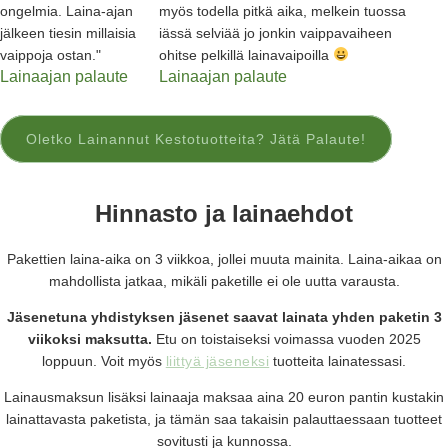
ongelmia. Laina-ajan
myös todella pitkä aika, melkein tuossa
jälkeen tiesin millaisia
iässä selviää jo jonkin vaippavaiheen
vaippoja ostan."
ohitse pelkillä lainavaipoilla
Lainaajan palaute
Lainaajan palaute
Oletko Lainannut Kestotuotteita? Jätä Palaute!
Hinnasto ja lainaehdot
Pakettien laina-aika on 3 viikkoa, jollei muuta mainita. Laina-aikaa on
mahdollista jatkaa, mikäli paketille ei ole uutta varausta.
Jäsenetuna yhdistyksen jäsenet saavat lainata yhden paketin 3
viikoksi maksutta.
Etu on toistaiseksi voimassa vuoden 2025
loppuun. Voit myös
liittyä jäseneksi
tuotteita lainatessasi.
Lainausmaksun lisäksi lainaaja maksaa aina 20 euron pantin kustakin
lainattavasta paketista, ja tämän saa takaisin palauttaessaan tuotteet
sovitusti ja kunnossa.