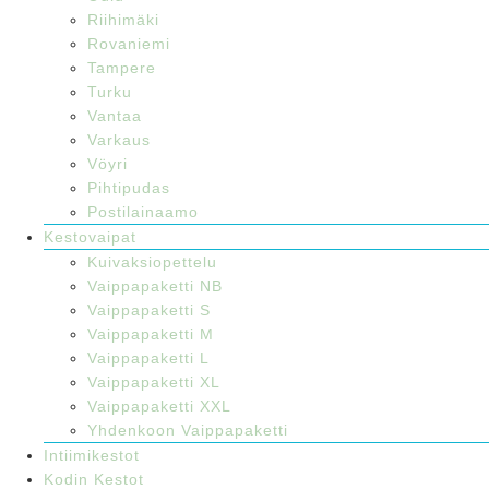
Riihimäki
Rovaniemi
Tampere
Turku
Vantaa
Varkaus
Vöyri
Pihtipudas
Postilainaamo
Kestovaipat
Kuivaksiopettelu
Vaippapaketti NB
Vaippapaketti S
Vaippapaketti M
Vaippapaketti L
Vaippapaketti XL
Vaippapaketti XXL
Yhdenkoon Vaippapaketti
Intiimikestot
Kodin Kestot