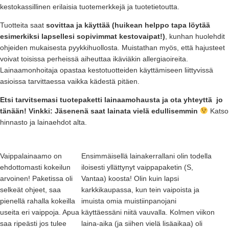
kestokassillinen erilaisia tuotemerkkejä ja tuotetietoutta.
Tuotteita saat
sovittaa ja käyttää (huikean helppo tapa löytää
esimerkiksi lapsellesi sopivimmat kestovaipat!)
, kunhan huolehdit
ohjeiden mukaisesta pyykkihuollosta. Muistathan myös, että hajusteet
voivat toisissa perheissä aiheuttaa ikäviäkin allergiaoireita.
Lainaamonhoitaja opastaa kestotuotteiden käyttämiseen liittyvissä
asioissa tarvittaessa vaikka kädestä pitäen.
Etsi tarvitsemasi tuotepaketti lainaamohausta
ja ota yhteyttä jo
tänään! Vinkki: Jäsenenä saat lainata vielä edullisemmin
Katso
hinnasto ja lainaehdot alta.
Vaippalainaamo on
Ensimmäisellä lainakerrallani olin todella
ehdottomasti kokeilun
iloisesti yllättynyt vaippapaketin (S,
arvoinen! Paketissa oli
Vantaa) koosta! Olin kuin lapsi
selkeät ohjeet, saa
karkkikaupassa, kun tein vaipoista ja
pienellä rahalla kokeilla
imuista omia muistiinpanojani
useita eri vaippoja. Apua
käyttäessäni niitä vauvalla. Kolmen viikon
saa ripeästi jos tulee
laina-aika (ja siihen vielä lisäaikaa) oli