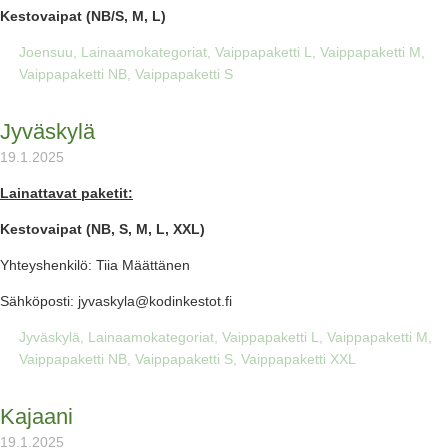
Kestovaipat (NB/S, M, L)
Joensuu
,
Lainaamokategoriat
,
Vaippapaketti L
,
Vaippapaketti M
,
Vaippapaketti NB
,
Vaippapaketti S
Jyväskylä
19.1.2025
Lainattavat paketit:
Kestovaipat (NB, S, M, L, XXL)
Yhteyshenkilö: Tiia Määttänen
Sähköposti: jyvaskyla@kodinkestot.fi
Jyväskylä
,
Lainaamokategoriat
,
Vaippapaketti L
,
Vaippapaketti M
,
Vaippapaketti NB
,
Vaippapaketti S
,
Vaippapaketti XXL
Kajaani
19.1.2025