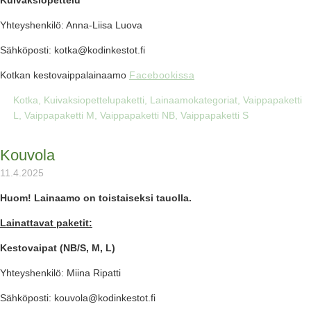
Yhteyshenkilö: Anna-Liisa Luova
Sähköposti: kotka@kodinkestot.fi
Kotkan kestovaippalainaamo
Facebookissa
Kotka
,
Kuivaksiopettelupaketti
,
Lainaamokategoriat
,
Vaippapaketti
L
,
Vaippapaketti M
,
Vaippapaketti NB
,
Vaippapaketti S
Kouvola
11.4.2025
Huom! Lainaamo on toistaiseksi tauolla.
Lainattavat paketit:
Kestovaipat (NB/S, M, L)
Yhteyshenkilö: Miina Ripatti
Sähköposti: kouvola@kodinkestot.fi