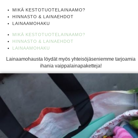
MIKÄ KESTOTUOTELAINAAMO?
HINNASTO & LAINAEHDOT
LAINAAMOHAKU
MIKÄ KESTOTUOTELAINAAMO?
HINNASTO & LAINAEHDOT
LAINAAMOHAKU
Lainaamohausta löydät myös yhteisöjäseniemme tarjoamia
ihania vaippalainapaketteja!